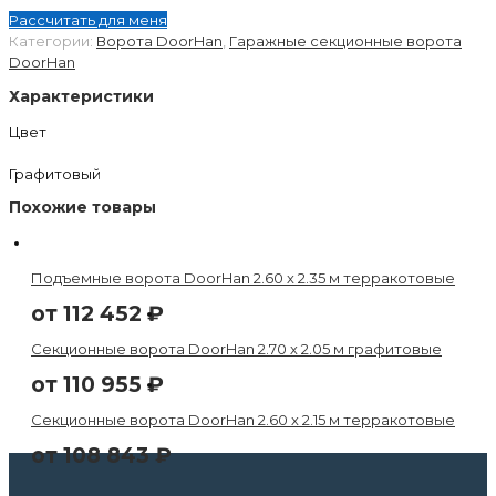
Рассчитать для меня
Категории:
Ворота DoorHan
,
Гаражные секционные ворота
DoorHan
Характеристики
Цвет
Графитовый
Похожие товары
Подъемные ворота DoorHan 2.60 х 2.35 м терракотовые
от
112 452
₽
Секционные ворота DoorHan 2.70 х 2.05 м графитовые
от
110 955
₽
Секционные ворота DoorHan 2.60 х 2.15 м терракотовые
от
108 843
₽