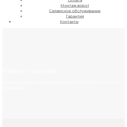
Оплата
Монтаж ворот
Сервисное обслуживание
Гарантия
Контакты
Каталог проектов
Главная
»
Товары
»
Секционные ворота DoorHan 2.50 х 2.60 м
графитовые