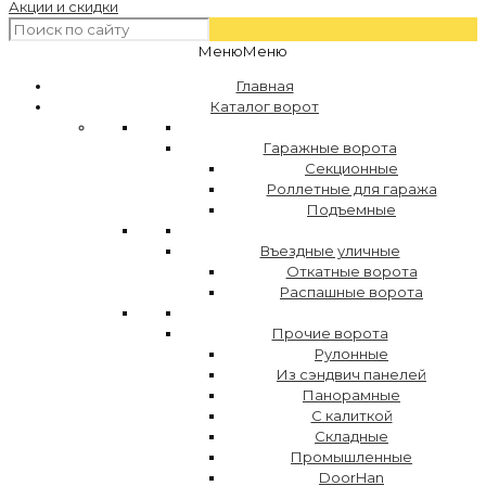
Акции и скидки
Меню
Меню
Главная
Каталог ворот
Гаражные ворота
Секционные
Роллетные для гаража
Подъемные
Въездные уличные
Откатные ворота
Распашные ворота
Прочие ворота
Рулонные
Из сэндвич панелей
Панорамные
С калиткой
Складные
Промышленные
DoorHan