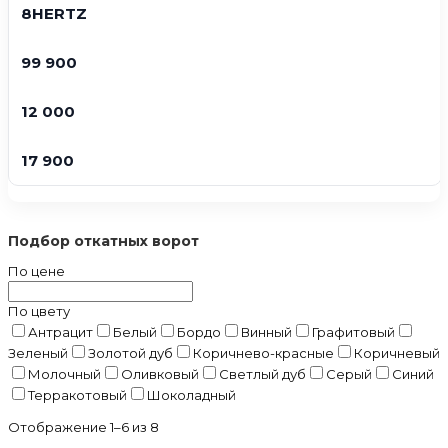
8HERTZ
99 900
12 000
17 900
Подбор откатных ворот
По цене
По цвету
Антрацит
Белый
Бордо
Винный
Графитовый
Зеленый
Золотой дуб
Коричнево-красные
Коричневый
Молочный
Оливковый
Светлый дуб
Серый
Синий
Терракотовый
Шоколадный
Отображение 1–6 из 8