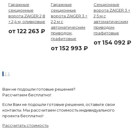
Гаражные
Гаражные
Секционные
секционные
секционные
ворота ZAIGER 3 ×
ворота ZAIGER 2,8
ворота ZAIGER 3 ×
2,5 м с
× 2,4 м, оливковые
2,2 м с
автоматическим
автоматическим
приводом,
от
122 263
₽
приводом,
графитовые
графитовые
от
154 092
₽
от
152 993
₽
1
2
3
Вам не подошли готовые решения?
Рассчитаем бесплатно!
Если Вам не подошли готовые решения, оставьте свои
контакты. Мы рассчитаем стоимость индивидуального
проекта бесплатно!
Рассчитать стоимость