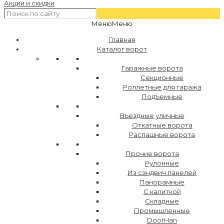
Акции и скидки
Меню
Меню
Главная
Каталог ворот
Гаражные ворота
Секционные
Роллетные для гаража
Подъемные
Въездные уличные
Откатные ворота
Распашные ворота
Прочие ворота
Рулонные
Из сэндвич панелей
Панорамные
С калиткой
Складные
Промышленные
DoorHan