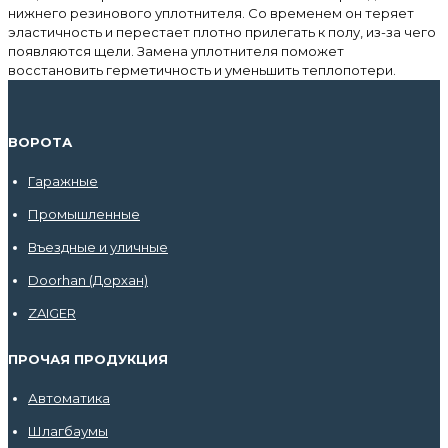
нижнего резинового уплотнителя. Со временем он теряет
эластичность и перестает плотно прилегать к полу, из-за чего
появляются щели. Замена уплотнителя поможет
восстановить герметичность и уменьшить теплопотери.
ВОРОТА
Гаражные
Промышленные
Въездные и уличные
Doorhan (Дорхан)
ZAIGER
ПРОЧАЯ ПРОДУКЦИЯ
Автоматика
Шлагбаумы