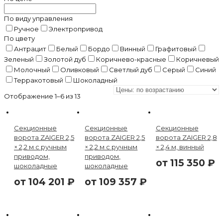
По виду управления
Ручное
Электропривод
По цвету
Антрацит
Белый
Бордо
Винный
Графитовый
Зеленый
Золотой дуб
Коричнево-красные
Коричневый
Молочный
Оливковый
Светлый дуб
Серый
Синий
Терракотовый
Шоколадный
Отображение 1–6 из 13
Секционные
Секционные
Секционные
ворота ZAIGER 2,5
ворота ZAIGER 2,5
ворота ZAIGER 2,8
× 2,2 м с ручным
× 2,2 м с ручным
× 2,4 м, винный
приводом,
приводом,
от
115 350
₽
шоколадные
шоколадные
от
104 201
₽
от
109 357
₽