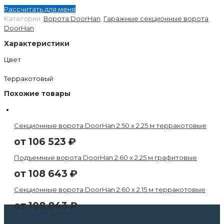
Рассчитать для меня
Категории:
Ворота DoorHan
,
Гаражные секционные ворота
DoorHan
Характеристики
Цвет
Терракотовый
Похожие товары
Секционные ворота DoorHan 2.50 х 2.25 м терракотовые
от
106 523
₽
Подъемные ворота DoorHan 2.60 х 2.25 м графитовые
от
108 643
₽
Секционные ворота DoorHan 2.60 х 2.15 м терракотовые
от
108 843
₽