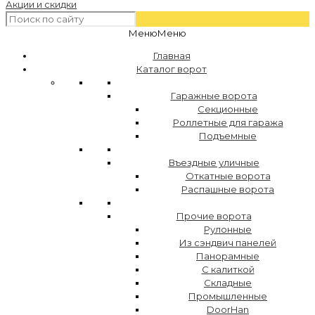
Акции и скидки
Меню
Меню
Главная
Каталог ворот
Гаражные ворота
Секционные
Роллетные для гаража
Подъемные
Въездные уличные
Откатные ворота
Распашные ворота
Прочие ворота
Рулонные
Из сэндвич панелей
Панорамные
С калиткой
Складные
Промышленные
DoorHan