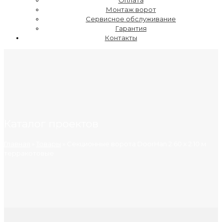
Оплата
Монтаж ворот
Сервисное обслуживание
Гарантия
Контакты
Каталог проектов
Главная
»
Товары
»
Секционные ворота DoorHan 2.60 х 2.10 м
терракотовые