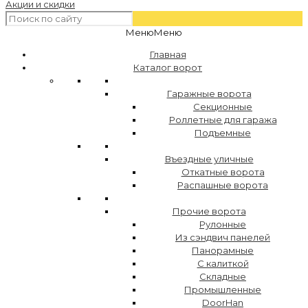
Акции и скидки
Меню
Меню
Главная
Каталог ворот
Гаражные ворота
Секционные
Роллетные для гаража
Подъемные
Въездные уличные
Откатные ворота
Распашные ворота
Прочие ворота
Рулонные
Из сэндвич панелей
Панорамные
С калиткой
Складные
Промышленные
DoorHan