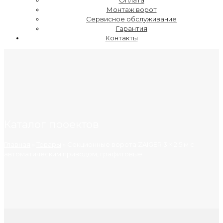
Оплата
Монтаж ворот
Сервисное обслуживание
Гарантия
Контакты
Каталог проектов
Главная
»
Товары
»
Секционные ворота ZAIGER 3 × 2,5 м с
автоматическим приводом, графитовые