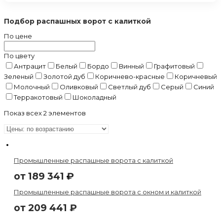
Подбор распашных ворот с калиткой
По цене
По цвету
Антрацит
Белый
Бордо
Винный
Графитовый
Зеленый
Золотой дуб
Коричнево-красные
Коричневый
Молочный
Оливковый
Светлый дуб
Серый
Синий
Терракотовый
Шоколадный
Показ всех 2 элементов
Промышленные распашные ворота с калиткой
от
189 341
₽
Промышленные распашные ворота с окном и калиткой
от
209 441
₽