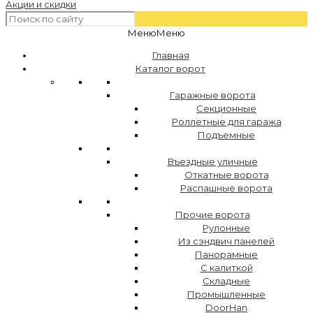
Акции и скидки
Меню
Меню
Главная
Каталог ворот
Гаражные ворота
Секционные
Роллетные для гаража
Подъемные
Въездные уличные
Откатные ворота
Распашные ворота
Прочие ворота
Рулонные
Из сэндвич панелей
Панорамные
С калиткой
Складные
Промышленные
DoorHan