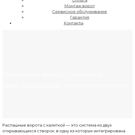
Оплата
Монтаж ворот
Сервисное обслуживание
Гарантия
Контакты
Распашные ворота с калиткой
Главная
»
Ворота с калиткой
»
Распашные ворота с калиткой
Распашные ворота с калиткой — это система из двух
открывающихся створок, в одну из которых интегрирована